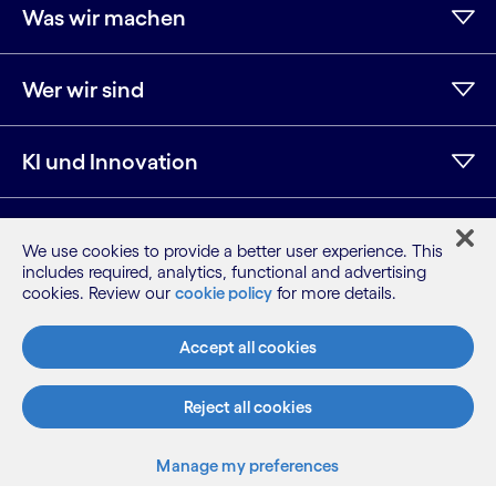
Was wir machen
Wer wir sind
KI und Innovation
Ressourcen
We use cookies to provide a better user experience. This
includes required, analytics, functional and advertising
cookies. Review our
cookie policy
for more details.
LinkedIn
Twitter
Facebook
Instagram
YouTube
Accept all cookies
Seitenübersicht
Nutzungsbedingungen
Datenschutzhinweis
Reject all cookies
Cookie-Hinweis
Manage my preferences
©2026 Cognizant, alle Rechte vorbehalten