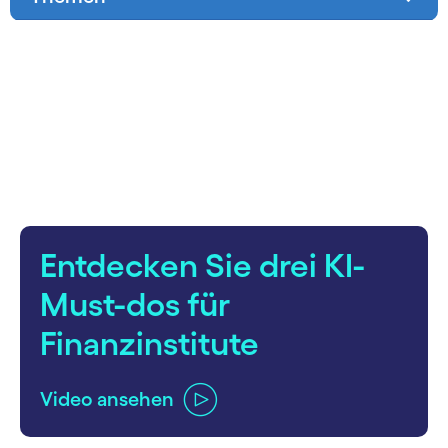
carousel starts
Entdecken Sie drei KI-
Must-dos für
Finanzinstitute
Video ansehen