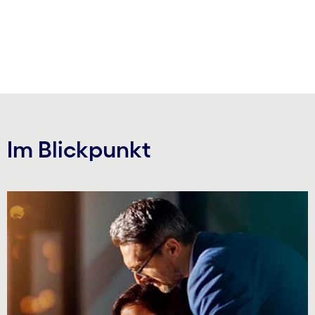
carousel ends
Im Blickpunkt