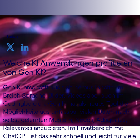
Teilen
Welche KI Anwendungen profitieren
von Gen KI?
Gen KI erschafft aus sich heraus Inhalte, im
Breich Sprache, Bilder, Videos aber auch im
Codingbereich. Gen KI hat als neues Tool die
Möglichkeite aus unfassbar vielen Daten nach
selbst gelernten Mustern, Neues, Adäquates,
Relevantes anzubieten. Im Privatbereich mit
ChatGPT ist das sehr schnell und leicht für viele