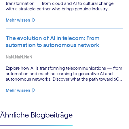
transformation — from cloud and AI to cultural change —
with a strategic partner who brings genuine industry
fluency.
Mehr wissen
The evolution of AI in telecom: From
automation to autonomous network
NaN.NaN.NaN
Explore how AI is transforming telecommunications — from
automation and machine learning to generative AI and
autonomous networks. Discover what the path toward 6G
means for the industry.
Mehr wissen
See less
Ähnliche Blogbeiträge
See more