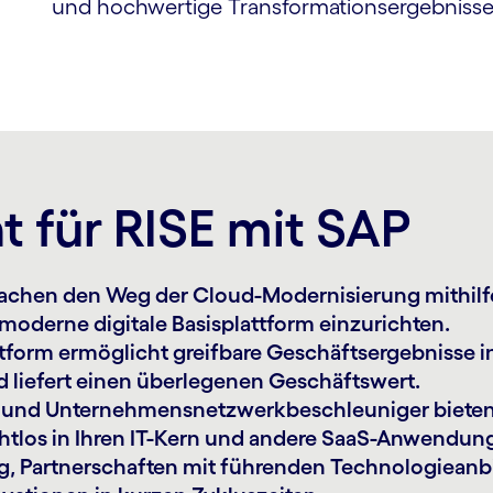
und hochwertige Transformationsergebnisse 
 für RISE mit SAP
fachen den Weg der Cloud-Modernisierung mithilf
moderne digitale Basis­plattform einzurichten.
tform ermöglicht greifbare Geschäfts­ergebnisse in
d liefert einen überlegenen Geschäftswert.
und Unter­nehmens­netzwerk­beschleuniger bieten
htlos in Ihren IT-Kern und andere SaaS-Anwendung
ng, Partner­schaften mit führenden Technologie­an