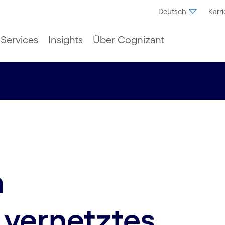
Deutsch
Karri
Services
Insights
Über Cognizant
n
, vernetztes