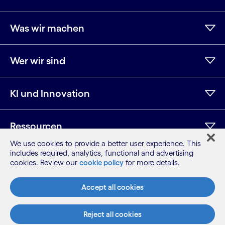
Was wir machen
Wer wir sind
KI und Innovation
Ressourcen
We use cookies to provide a better user experience. This
includes required, analytics, functional and advertising
cookies. Review our
cookie policy
for more details.
LinkedIn
Twitter
Facebook
Instagram
YouTube
Seitenübersicht
Accept all cookies
Nutzungsbedingungen
Datenschutzhinweis
Reject all cookies
Cookie-Hinweis