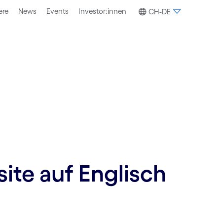
ere
News
Events
Investor:innen
CH-DE
site auf Englisch