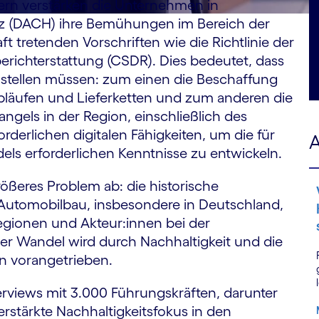
rn verstärken die Unternehmen in
iz (DACH) ihre Bemühungen im Bereich der
aft tretenden Vorschriften wie die Richtlinie der
erichterstattung (CSDR). Dies bedeutet, dass
 stellen müssen: zum einen die Beschaffung
bläufen und Lieferketten und zum anderen die
gels in der Region, einschließlich des
rderlichen digitalen Fähigkeiten, um die für
A
els erforderlichen Kenntnisse zu entwickeln.
ößeres Problem ab: die historische
Automobilbau, insbesondere in Deutschland,
egionen und Akteur:innen bei der
eser Wandel wird durch Nachhaltigkeit und die
en vorangetrieben.
erviews mit 3.000 Führungskräften, darunter
erstärkte Nachhaltigkeitsfokus in den