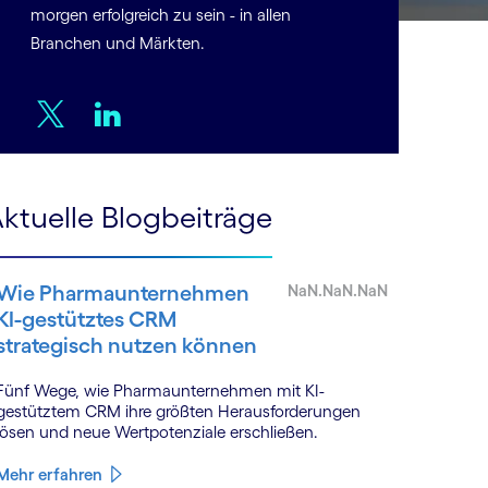
morgen erfolgreich zu sein - in allen
Branchen und Märkten.
Twitter
LinkedIn
ktuelle Blogbeiträge
Wie Pharmaunternehmen
NaN.NaN.NaN
KI-gestütztes CRM
strategisch nutzen können
Fünf Wege, wie Pharmaunternehmen mit KI-
gestütztem CRM ihre größten Herausforderungen
lösen und neue Wertpotenziale erschließen.
Mehr erfahren