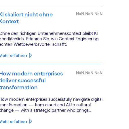
KI skaliert nicht ohne
NaN.NaN.NaN
Kontext
Ohne den richtigen Unternehmenskontext bleibt KI
oberflächlich. Erfahren Sie, wie Context Engineering
echten Wettbewerbsvorteil schafft.
Mehr erfahren
How modern enterprises
NaN.NaN.NaN
deliver successful
transformation
How modern enterprises successfully navigate digital
transformation — from cloud and AI to cultural
change — with a strategic partner who brings
genuine industry fluency.
Mehr erfahren