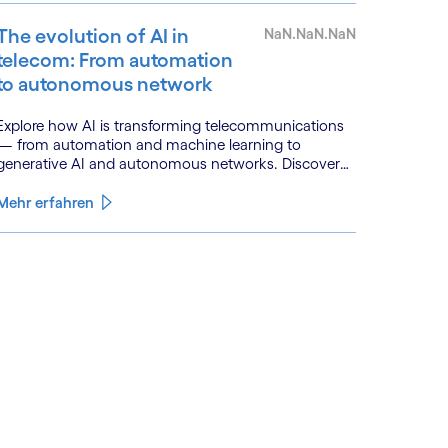
The evolution of AI in
NaN.NaN.NaN
telecom: From automation
to autonomous network
Explore how AI is transforming telecommunications
— from automation and machine learning to
generative AI and autonomous networks. Discover
what the path toward 6G means for the industry.
Mehr erfahren
See less
ee more