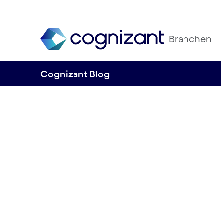
Branchen
Cognizant Blog
DACH-Unterneh
setzen auf
datengesteuerte
für mehr Nachhal