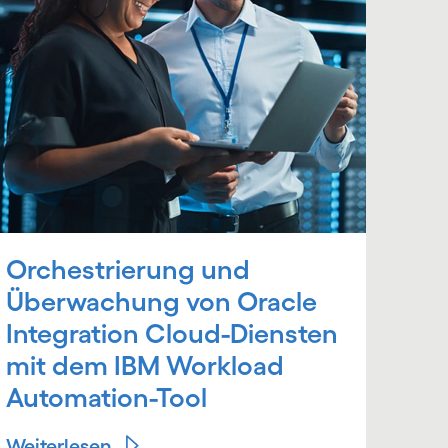
Orchestrierung und
Überwachung von Oracle
Integration Cloud-Diensten
mit dem IBM Workload
Automation-Tool
Weiterlesen