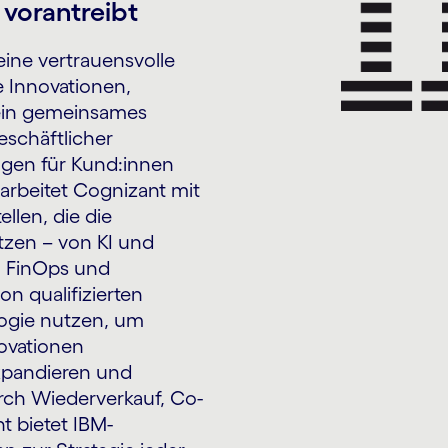
vorantreibt
ine vertrauensvolle
 Innovationen,
 ein gemeinsames
schäftlicher
gen für Kund:innen
 arbeitet Cognizant mit
len, die die
zen – von KI und
, FinOps und
n qualifizierten
ogie nutzen, um
ovationen
xpandieren und
urch Wiederverkauf, Co-
t bietet IBM-