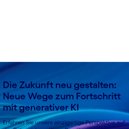
größten Herausforderungen der Welt neu
definieren – und über die fortschrittliche
Technologie, die uns bei der Lösung dieser
Herausforderungen helfen kann.
Die Zukunft neu gestalten:
Neue Wege zum Fortschritt
mit generativer KI
Erfahren Sie unsere einzigartige Perspektive auf