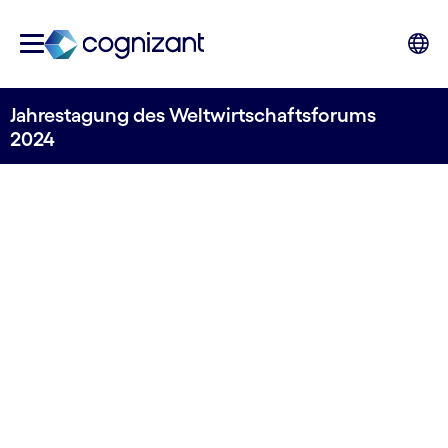
Jahrestagung des Weltwirtschaftsforums
2024
Jahrestagung des
Weltwirtschaftsforums
15.–19. Januar 2024 | Davos-Klosters, Schweiz
Lassen Sie uns unsere Denkweise über die