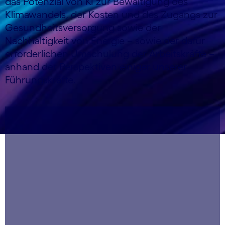
das Potenzial von KI zur Bewältigung des
Klimawandels, der Kosten und des Zugangs zur
Gesundheitsversorgung sowie der
Nachhaltigkeit von Energie – sowie der dafür
erforderlichen Umschulung der Arbeitskräfte –
anhand der Perspektiven einiger unserer
Führungskräfte.
carousel starts