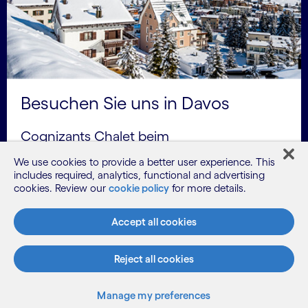
Besuchen Sie uns in Davos
Cognizants Chalet beim
Weltwirtschaftsforum wird sich an der
We use cookies to provide a better user experience. This
Promenade 68 zwischen Merantix und
includes required, analytics, functional and advertising
cookies. Review our
cookie policy
for more details.
dem Central Sporthotel befinden.
Accept all cookies
Reject all cookies
Manage my preferences