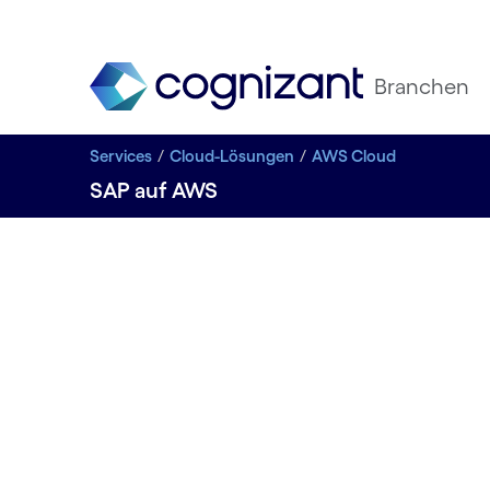
Branchen
Services
Cloud-Lösungen
AWS Cloud
SAP auf AWS
Carousel starts
Ein AWS 