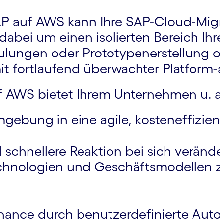
AP auf AWS kann Ihre SAP-Cloud-Mi
 dabei um einen isolierten Bereich Ihr
hulungen oder Prototypenerstellung 
t fortlaufend überwachter Platform-a
f AWS bietet Ihrem Unternehmen u. a.
gebung in eine agile, kosteneffizient
d schnellere Reaktion bei sich verä
nologien und Geschäftsmodellen zur 
nance durch benutzerdefinierte Autom