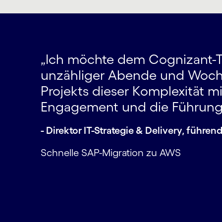
zielle
Carousel starts
„Ich möchte dem Cognizant-Tea
usgaben
unzähliger Abende und Woch
tet und
Projekts dieser Komplexität m
duktion
Engagement und die Führungsle
- Direktor IT-Strategie & Delivery, führ
Schnelle SAP-Migration zu AWS
Carousel ends