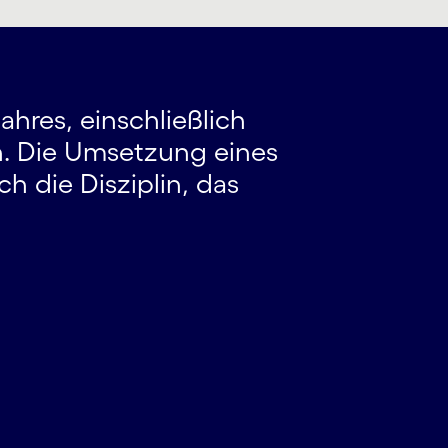
„Ich w
hres, einschließlich
unsere
. Die Umsetzung eines
Manage
h die Disziplin, das
Bedeut
Kosten
- IT Man
SAP Plat