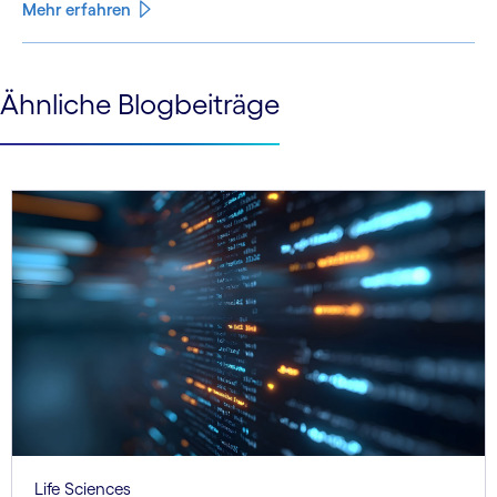
Mehr erfahren
See less
Ähnliche Blogbeiträge
See more
Life Sciences