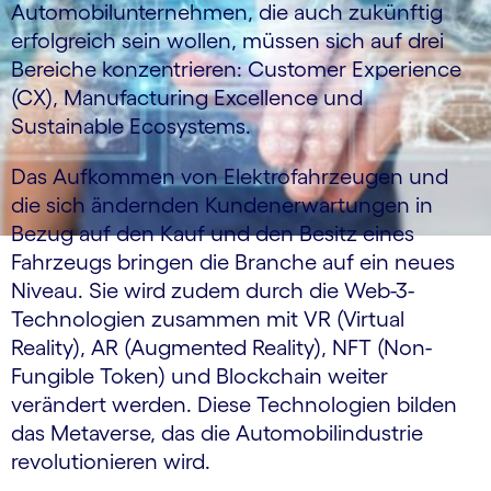
Automobilunternehmen, die auch zukünftig
erfolgreich sein wollen, müssen sich auf drei
Bereiche konzentrieren: Customer Experience
(CX), Manufacturing Excellence und
Sustainable Ecosystems.
Das Aufkommen von Elektrofahrzeugen und
die sich ändernden Kundenerwartungen in
Bezug auf den Kauf und den Besitz eines
Fahrzeugs bringen die Branche auf ein neues
Niveau. Sie wird zudem durch die Web-3-
Technologien zusammen mit VR (Virtual
Reality), AR (Augmented Reality), NFT (Non-
Fungible Token) und Blockchain weiter
verändert werden. Diese Technologien bilden
das Metaverse, das die Automobilindustrie
revolutionieren wird.