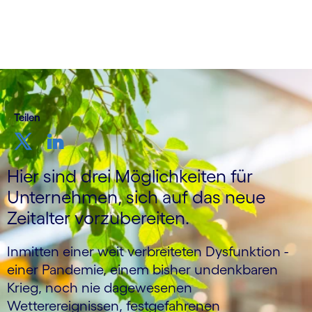
Teilen
Hier sind drei Möglichkeiten für
Unternehmen, sich auf das neue
Zeitalter vorzubereiten.
Inmitten einer weit verbreiteten Dysfunktion -
einer Pandemie, einem bisher undenkbaren
Krieg, noch nie dagewesenen
Wetterereignissen, festgefahrenen