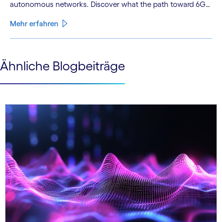
autonomous networks. Discover what the path toward 6G
means for the industry.
Mehr erfahren
See less
Ähnliche Blogbeiträge
See more