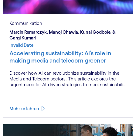
Kommunikation
Marcin Remarczyk, Manoj Chawla, Kunal Godbole, &
Gargi Kumari
Invalid Date
Accelerating sustainability: AI’s role in
making media and telecom greener
Discover how AI can revolutionize sustainability in the
Media and Telecom sectors. This article explores the
urgent need for AI-driven strategies to meet sustainability
goals, highlighting the "3E approach" - Enable, Engage,
Embed - to optimize operations and improve supply
chain sustainability. Learn how technology can turn
sustainability challenges into business opportunities.
Mehr erfahren