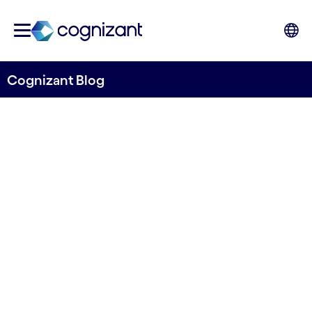
Cognizant Blog
Was für Sie wichtig ist im
Net Zero Zeitalter
von Euan Davis
21. April 2022