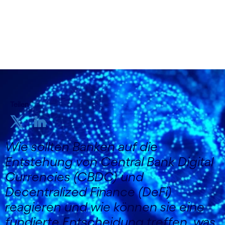
Teilen
Wie sollten Banken auf die
Entstehung von Central Bank Digital
Currencies (CBDC) und
Decentralized Finance (DeFi)
reagieren und wie können sie eine
fundierte Entscheidung treffen, was