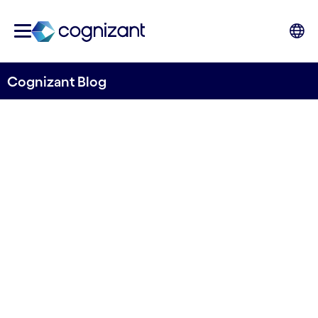
Cognizant Blog
Central Bank Digital
Currencies & Decentralized
Finance – A Call for Action?
von Peter Dawabi
20. April, 2023