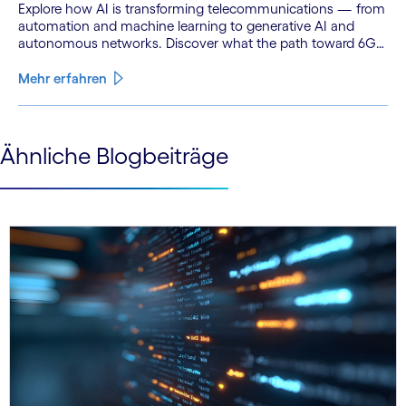
Explore how AI is transforming telecommunications — from
automation and machine learning to generative AI and
autonomous networks. Discover what the path toward 6G
means for the industry.
Mehr erfahren
See less
Ähnliche Blogbeiträge
See more