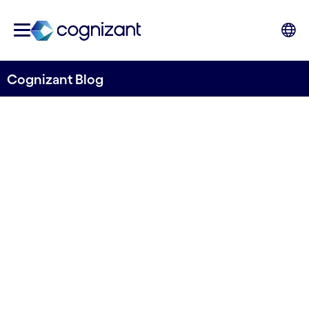
Cognizant Blog
Cognizant und Boehringer
Ingelheim: Cloud-Plattform
beschleunigt
Therapiebereitstellung
03. Mai, 2023