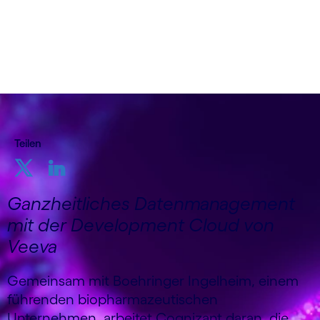
Teilen
Ganzheitliches Datenmanagement
mit der Development Cloud von
Veeva
Gemeinsam mit Boehringer Ingelheim, einem
führenden biopharmazeutischen
Unternehmen, arbeitet Cognizant daran, die