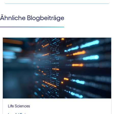
See less
Ähnliche Blogbeiträge
See more
Life Sciences