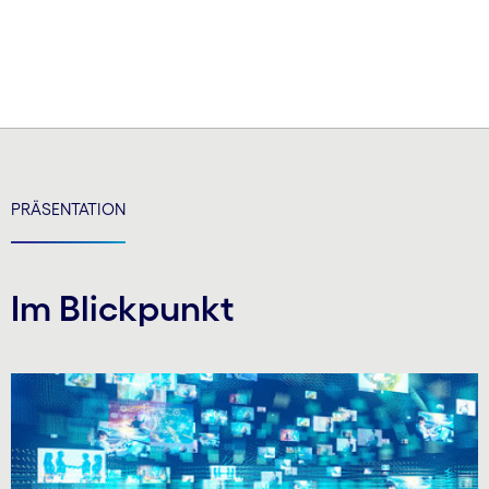
carousel ends
PRÄSENTATION
Im Blickpunkt