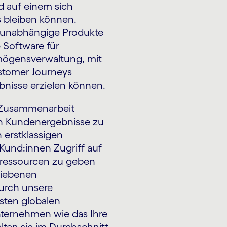
d auf einem sich
s bleiben können.
-unabhängige Produkte
 Software für
ögensverwaltung, mit
ustomer Journeys
bnisse erzielen können.
s Zusammenarbeit
en Kundenergebnisse zu
n erstklassigen
und:innen Zugriff auf
sressourcen zu geben
riebenen
urch unsere
sten globalen
nternehmen wie das Ihre