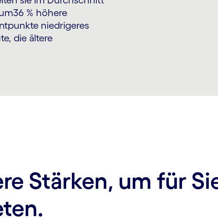
lten sie im Durchschnitt
e um36 % höhere
ntpunkte niedrigeres
e, die ältere
re Stärken, um für Si
eten.