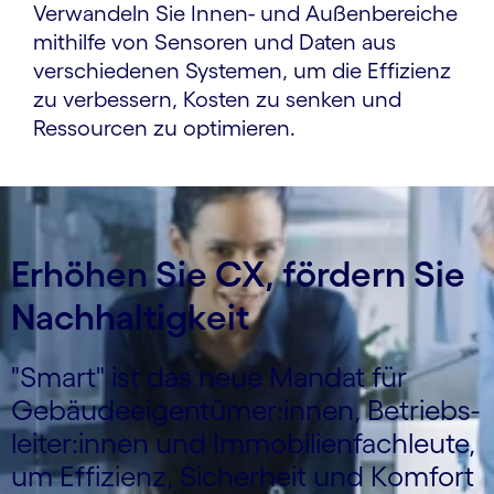
Verwandeln Sie Innen- und Außenbereiche
mithilfe von Sensoren und Daten aus
verschiedenen Systemen, um die Effizienz
zu verbessern, Kosten zu senken und
Ressourcen zu optimieren.
Erhöhen Sie CX, fördern Sie
Nachhaltigkeit
"Smart" ist das neue Mandat für
Gebäude­eigen­tümer:innen, Betriebs­
leiter:innen und Immobilien­fachleute,
um Effizienz, Sicherheit und Komfort