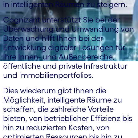
in intelligenten Räumen zu steigern.
Cognizant unterstützt Sie bei der
Überwachung und Umwandlung von
Daten und hilft Ihnen bei der
Entwicklung digitaler Lösungen für
Ihre Innen- und Außenbereiche,
öffentliche und private Infrastruktur
und Immobilienportfolios.
Dies wiederum gibt Ihnen die
Möglichkeit, intelligente Räume zu
schaffen, die zahlreiche Vorteile
bieten, von betrieblicher Effizienz bis
hin zu reduzierten Kosten, von
optimierten Ressourcen bis hin zu