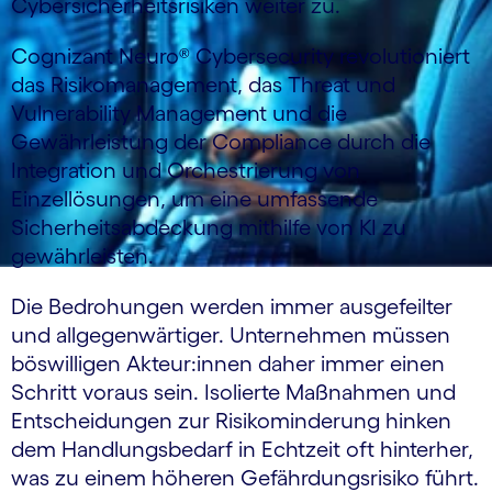
Cybersicherheitsrisiken weiter zu.
Cognizant Neuro® Cybersecurity revolutioniert
das Risikomanagement, das Threat und
Vulnerability Management und die
Gewährleistung der Compliance durch die
Integration und Orchestrierung von
Einzellösungen, um eine umfassende
Sicherheitsabdeckung mithilfe von KI zu
gewährleisten.
Die Bedrohungen werden immer ausgefeilter
und allgegenwärtiger. Unternehmen müssen
böswilligen Akteur:innen daher immer einen
Schritt voraus sein. Isolierte Maßnahmen und
Entscheidungen zur Risikominderung hinken
dem Handlungsbedarf in Echtzeit oft hinterher,
was zu einem höheren Gefährdungsrisiko führt.