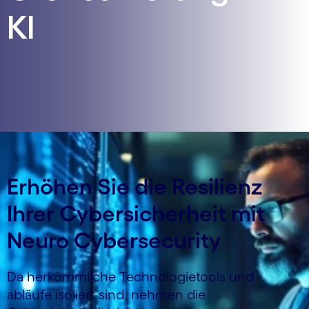
KI
Erhöhen Sie die Resilienz
Ihrer Cybersicherheit mit
Neuro Cybersecurity
Da herkömmliche Technologietools und -
abläufe isoliert sind, nehmen die