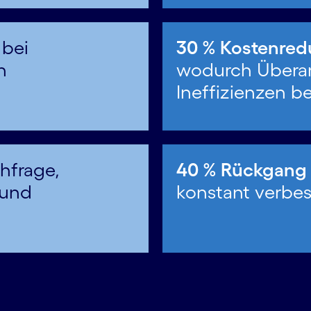
 bei
30 % Kostenredu
n
wodurch Überar
Ineffizienzen b
hfrage,
40 % Rückgang 
 und
konstant verbe