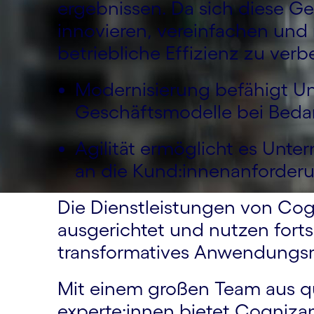
ergeb­nissen. Da sich diese 
innovieren, verein­fachen und 
betrieb­liche Effizienz zu verb
Modernisierung befähigt Un
Geschäftsmodelle bei Bedar
Agilität ermöglicht es Unte
an die Kund:innenan­for­de
Die Dienstleistungen von Cog
ausgerichtet und nutzen forts
transformatives Anwen­dungs
Mit einem großen Team aus qua
experte:innen bietet Cogniza