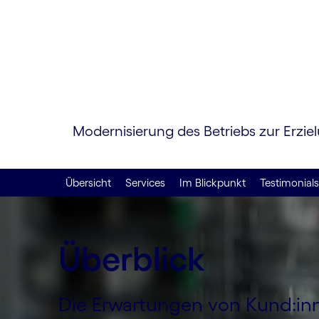
Transfor
Modernisierung des Betriebs zur Erzie
Übersicht
Services
Im Blickpunkt
Testimonials
Überblick
Die Erwar­tungen von Kund:in