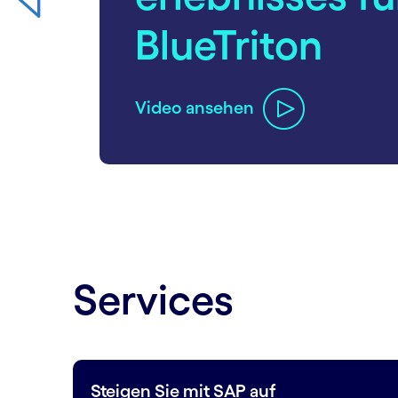
Podcast anhören
carousel ends
Services
Steigen Sie mit SAP auf