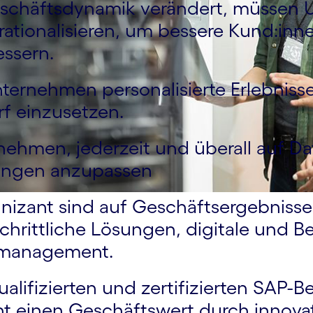
Geschäfts­dynamik verändert, müssen
rationa­lisieren, um bessere Kund:inn
essern.
ternehmen personalisierte Erlebnisse
f einzusetzen.
r­nehmen, jederzeit und überall auf 
rungen anzupassen
nizant sind auf Geschäfts­ergebnisse
chrittliche Lösungen, digitale und B
­manage­ment.
lifizierten und zertifizierten SAP-B
nt einen Geschäftswert durch innova