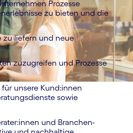
 Unternehmen Prozesse
en­erlebnisse zu bieten und die
 zu liefern und neue
Daten zuzugreifen und Prozesse
 für unsere Kund:innen
eratungs­dienste sowie
erater:innen und Branchen­
tive und nachhaltige