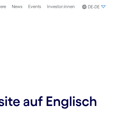
iere
News
Events
Investor:innen
DE-DE
site auf Englisch