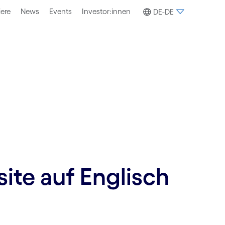
iere
News
Events
Investor:innen
DE-DE
site auf Englisch