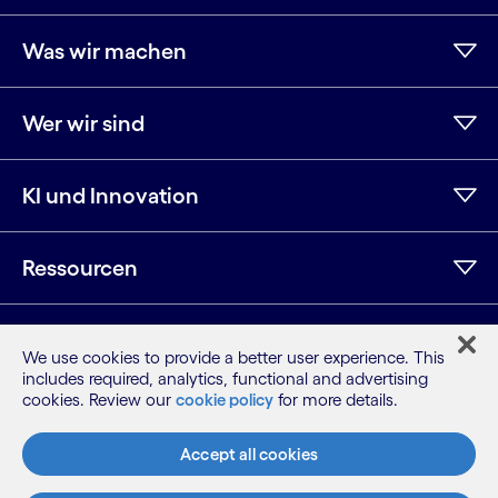
Was wir machen
Wer wir sind
KI und Innovation
Ressourcen
Weitere Informationen
We use cookies to provide a better user experience. This
includes required, analytics, functional and advertising
cookies. Review our
cookie policy
for more details.
LinkedIn
Twitter
Facebook
Instagram
YouTube
Accept all cookies
Seitenübersicht
Nutzungsbedingungen