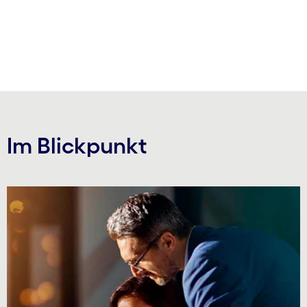
carousel ends
Im Blickpunkt