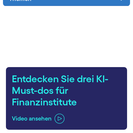
carousel starts
Entdecken Sie drei KI-
Must-dos für
Finanzinstitute
Video ansehen