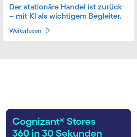
Der stationäre Handel ist zurück
– mit KI als wichtigem Begleiter.
Weiterlesen
carousel starts
Cognizant® Stores
360 in 30 Sekunden