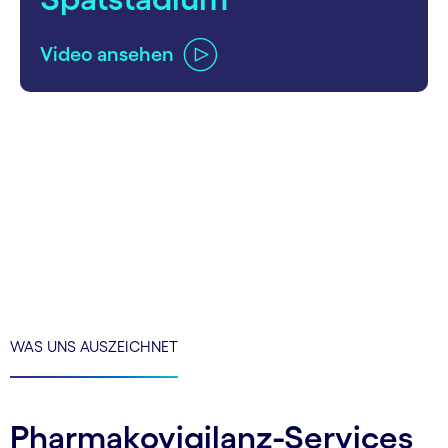
Video ansehen
carousel ends
WAS UNS AUSZEICHNET
Pharmakovigilanz-Services