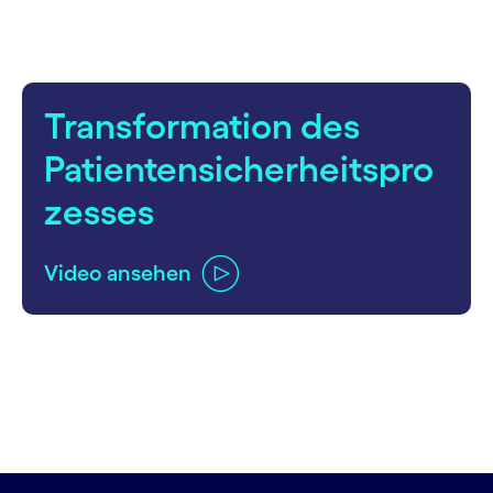
Transformation des
Patientensicherheitspro
zesses
Video ansehen
carousel ends