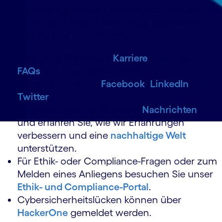
digitalen Möglichkeiten ebenso fasziniert sind
wie wir? Dann finden Sie heraus, was sich am
besten für Ihre Firma eignet.
Besuchen Sie unsere
Karriere
-Seite oder die
FAQs
von Cognizant Career.
Folgen Sie uns auf
Facebook
,
LinkedIn
oder
Twitter
.
Entdecken Sie die neuesten
Nachrichten
und erfahren Sie, wie wir Erfahrungen
verbessern und eine
nachhaltige Welt
unterstützen.
Für Ethik- oder Compliance-Fragen oder zum
Melden eines Anliegens besuchen Sie unser
Ethik- und Compliance-Portal
.
Cybersicherheitslücken können über
HackerOne
gemeldet werden.