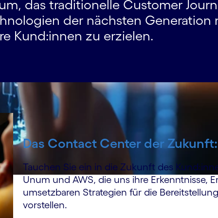
um, das traditionelle Customer Journ
hnologien der nächsten Generation 
e Kund:innen zu erzielen.
Das Contact Center der Zukunft
Tauchen Sie ein in die Zukunft des Kund:inne
Unum und AWS, die uns ihre Erkenntnisse, E
umsetz­baren Strategien für die Bereitstellu
vorstellen.