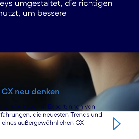
eys umgestaltet, die richtigen
nutzt, um bessere
: CX neu denken
n­erlebnisses mit Expert:innen von
rfahrungen, die neuesten Trends und
ng eines außergewöhn­lichen CX