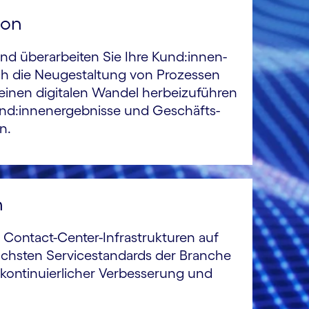
ion
und über­arbeiten Sie Ihre Kund:innen­
ch die Neu­gestaltung von Prozessen
einen digitalen Wandel herbei­zuführen
nd:innen­ergeb­nisse und Geschäfts­
n.
n
 Contact-Center-Infrastrukturen auf
chsten Service­standards der Branche
kontinuierlicher Verbes­serung und