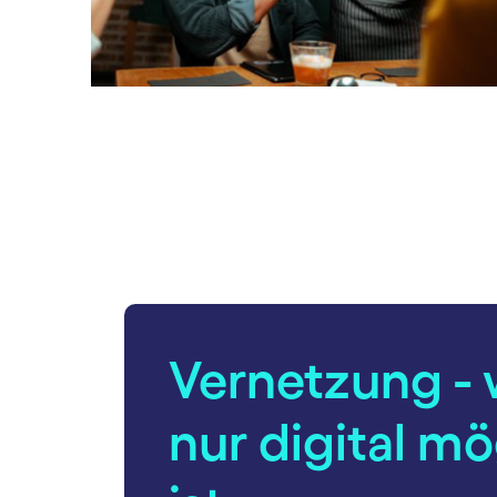
en.
Carousel ends
carousel starts
Vernetzung - 
nur digital mö