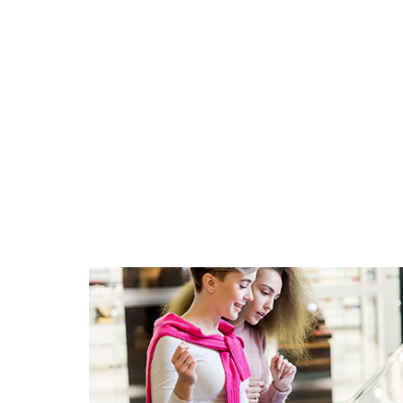
es nur dig
möglich i