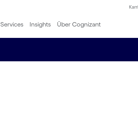
Karr
Services
Insights
Über Cognizant
g - wie