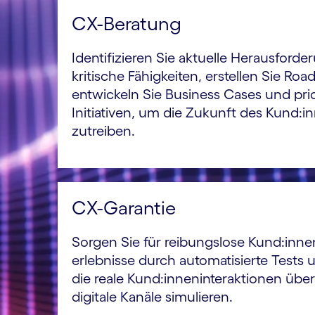
CX-Beratung
Identifizieren Sie aktuelle Heraus­forde
kritische Fähigkeiten, erstellen Sie Ro
entwickeln Sie Business Cases und prio
Initiativen, um die Zukunft des Kund:i
zutreiben.
CX-Garantie
Sorgen Sie für reibungslose Kund:inne
erlebnisse durch automati­sierte Test
die reale Kund:innen­inter­aktionen übe
digitale Kanäle simulieren.