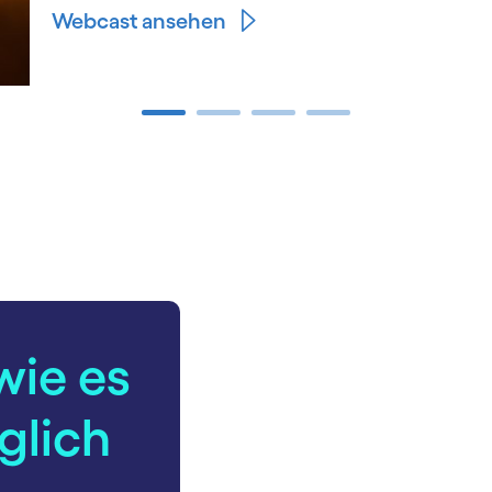
Webcast ansehen
wie es
glich