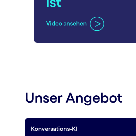
ist
Video ansehen
carousel ends
Unser Angebot
Konversations-KI