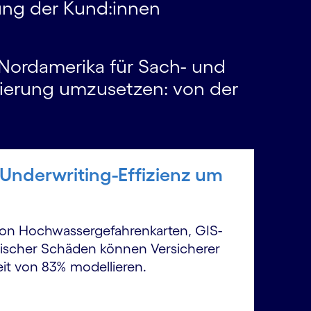
rung der Kund:innen
n Nordamerika für Sach- und
isierung umzusetzen: von der
 Underwriting-Effizienz um
 von Hochwassergefahrenkarten, GIS-
orischer Schäden können Versicherer
eit von 83% modellieren.