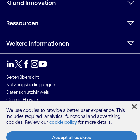
KI und Innovation
Ressourcen
Weitere Informationen
LinkedIn
Twitter
Facebook
Instagram
YouTube
Seitenübersicht
Nutzungsbedingungen
Datenschutzhinweis
Cookie-Hinweis
We use cookies to provide a better user experience. This
©2026 Cognizant, alle Rechte vorbehalten
includes required, analytics, functional and advertising
cookies. Review our
cookie policy
for more details.
Accept all cookies