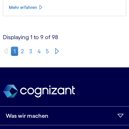
Mehr erfahren
Displaying 1 to 9 of 98
1
2
3
4
5
Was wir machen