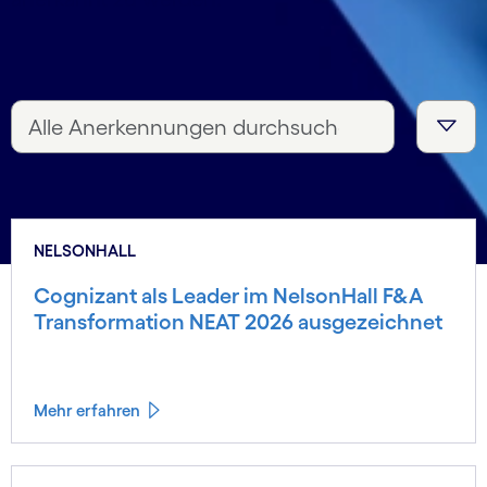
NELSONHALL
Cognizant als Leader im NelsonHall F&A
Transformation NEAT 2026 ausgezeichnet
Mehr erfahren