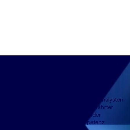
Branchen­­aus­zeichnungen
Wir sind stolz darauf, von führenden Analysten-
und Beratungs­unternehmen als bewährter
globaler Marktführer mit umfassender
Branchen- und Technologie­kompetenz
anerkannt zu werden.