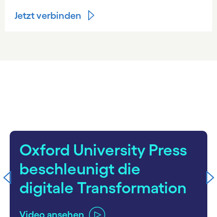
Jetzt verbinden
carousel starts
Oxford University Press
beschleunigt die
digitale Transformation
Video ansehen