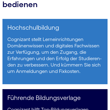
bedienen
Hochschulbildung
Cognizant stellt Lern­einrichtungen
Domänen­wissen und digitales Fach­wissen
zur Verfügung, um den Zugang, die
Erfahrungen und den Erfolg der Studieren­
den zu ver­bessern. Und kümmern Sie sich
um Anmeldungen und Fixkosten.
Führende Bildungsverlage
Cognizant hilft Top-Bildungsverlagen