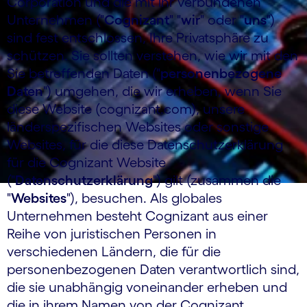
Corporation und die mit ihr verbundenen
Unternehmen ("
Cognizant
" "
wir
" oder "
uns
")
sind fest entschlossen, Ihre Privatsphäre zu
schützen. Sie sollten verstehen, wie wir mit den
Sie betreffenden Daten ("
personenbezogene
Daten
") umgehen, die wir erheben, wenn Sie
diese Website (cognizant.com), unsere
länderspezifischen Websites oder sonstige
Websites, für die diese Datenschutzerklärung
für die Cognizant Website
("
Datenschutzerklärung
") gilt (zusammen die
"
Websites
"), besuchen. Als globales
Unternehmen besteht Cognizant aus einer
Reihe von juristischen Personen in
verschiedenen Ländern, die für die
personenbezogenen Daten verantwortlich sind,
die sie unabhängig voneinander erheben und
die in ihrem Namen von der Cognizant