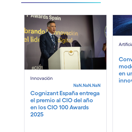
Artific
Conve
mode
en u
Innovación
inno
NaN.NaN.NaN
Cognizant España entrega
el premio al CIO del año
en los CIO 100 Awards
2025