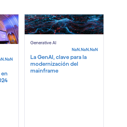
Generative AI
NaN.NaN.NaN
La GenAI, clave para la
aN.NaN
modernización del
mainframe
 en
024