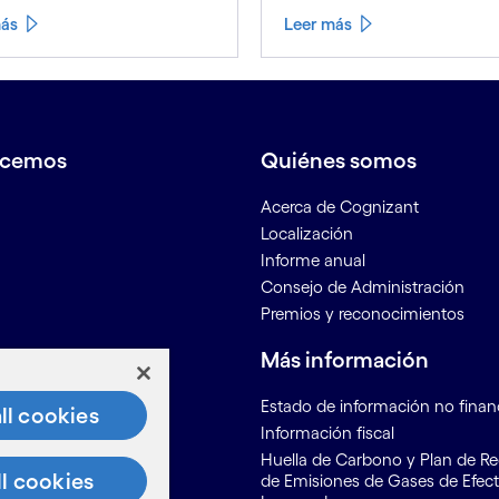
más
Leer más
acemos
Quiénes somos
Acerca de Cognizant
Localización
Informe anual
Consejo de Administración
Premios y reconocimientos
os
Más información
r
Estado de información no finan
ll cookies
osotros
Información fiscal
ón para proveedores
Huella de Carbono y Plan de R
ll cookies
de Emisiones de Gases de Efec