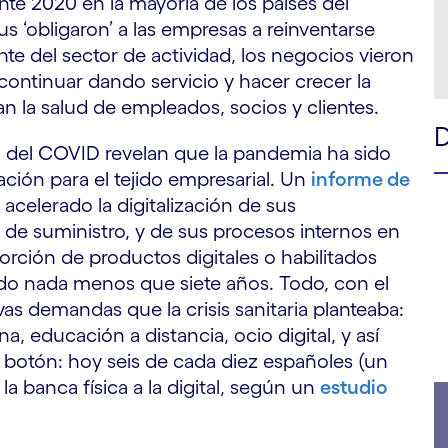
te 2020 en la mayoría de los países del
s ‘obligaron’ a las empresas a reinventarse
te del sector de actividad, los negocios vieron
continuar dando servicio y hacer crecer la
n la salud de empleados, socios y clientes.
o del COVID revelan que la pandemia ha sido
ación para el tejido empresarial. Un
informe de
acelerado la digitalización de sus
a de suministro, y de sus procesos internos en
porción de productos digitales o habilitados
ado nada menos que siete años. Todo, con el
as demandas que la crisis sanitaria planteaba:
a, educación a distancia, ocio digital, y así
n botón: hoy seis de cada diez españoles (un
 banca física a la digital, según un
estudio