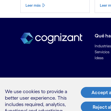
Leer más
Leer 
Leer menos
Leer más
Qué h
Industrias
Servicios
Ideas
Recurs
Contacta
We use cookies to provide a
Accept a
Únete a n
better user experience. This
Informaci
includes required, analytics,
Reject a
Glosario
functional and advertising