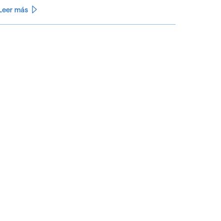
Leer más
See less
ee more