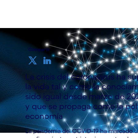
Compartir
La crisis del coronavirus ha 
la vida tal y como la conocí
sido igual desde marzo de 2
y que se propaga como la pólv
economía
La pandemia del COVID-19 ha marcado un 