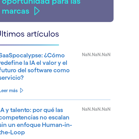
oportunidad para las
marcas
ltimos artículos
SaaSpocalypse: ¿Cómo
NaN.NaN.NaN
redefine la IA el valor y el
futuro del software como
servicio?
Leer más
IA y talento: por qué las
NaN.NaN.NaN
competencias no escalan
sin un enfoque Human-in-
the-Loop