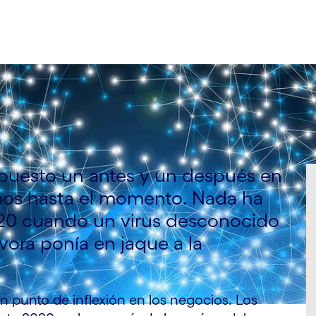
supuesto un antes y un después en
amos hasta el momento. Nada ha
020 cuando un virus desconocido
ora ponía en jaque a la
punto de inflexión en los negocios. Los