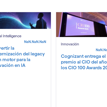
ial Intelligence
NaN.NaN.NaN
Innovación
rtir la
NaN.N
rnización del legacy
Cognizant entrega el
n motor para la
premio al CIO del año
vación en IA
los CIO 100 Awards 2