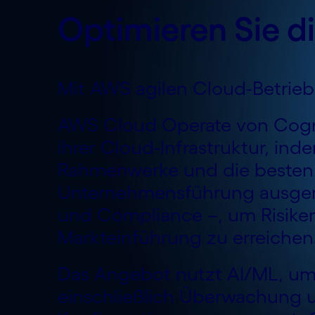
Optimieren Sie d
Mit AWS agilen Cloud-Betrieb 
AWS Cloud Operate von Cogni
ihrer Cloud-Infrastruktur, in
Rahmenwerke und die besten V
Unternehmensführung ausgeric
und Compliance –, um Risiken
Markteinführung zu erreichen
Das Angebot nutzt AI/ML, um
einschließlich Überwachung u