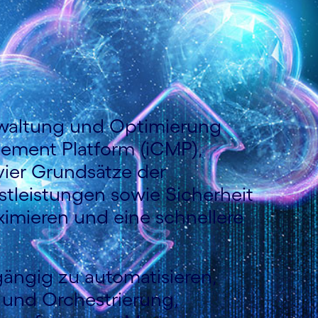
rwaltung und Optimierung
gement Platform (iCMP),
vier Grundsätze der
tleistungen sowie Sicherheit
imieren und eine schnellere
ngig zu automatisieren,
 und Orchestrierung,