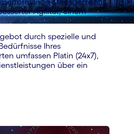
ngsperformance-Management
sserter Agilität, einem
gebot durch spezielle und
Bedürfnisse Ihres
en umfassen Platin (24x7),
ienstleistungen über ein