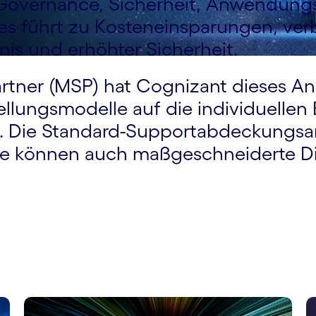
Governance, Sicherheit, Anwendu
s führt zu Kosteneinsparungen, verbe
s und erhöhter Sicherheit.
tner (MSP) hat Cognizant dieses An
lungsmodelle auf die individuellen 
 Die Standard-Supportabdeckungsart
 Sie können auch maßgeschneiderte D