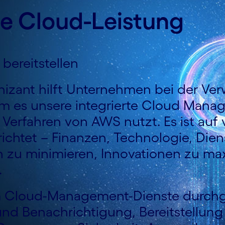
ie Cloud-Leistung
bereitstellen
zant hilft Unternehmen bei der Ve
dem es unsere integrierte Cloud Mana
erfahren von AWS nutzt. Es ist auf 
htet – Finanzen, Technologie, Diens
 zu minimieren, Innovationen zu max
.
 Cloud-Management-Dienste durchgä
nd Benachrichtigung, Bereitstellung