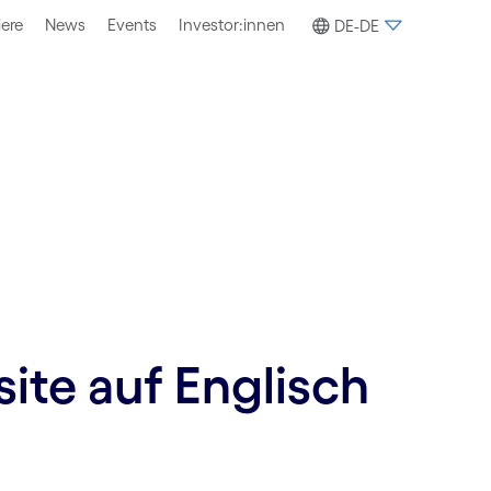
iere
News
Events
Investor:innen
DE-DE
site auf Englisch