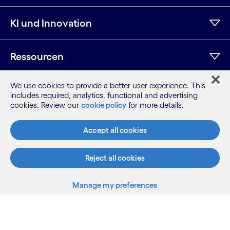
KI und Innovation
Ressourcen
We use cookies to provide a better user experience. This
Weitere Informationen
includes required, analytics, functional and advertising
cookies. Review our
cookie policy
for more details.
Accept all cookies
LinkedIn
Twitter
Facebook
Instagram
YouTube
Seitenübersicht
Nutzungsbedingungen
Reject all cookies
Datenschutzhinweis
Cookie-Hinweis
Manage my preferences
©2026 Cognizant, alle Rechte vorbehalten
Back to top