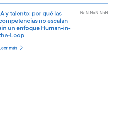
IA y talento: por qué las
NaN.NaN.NaN
competencias no escalan
sin un enfoque Human-in-
the-Loop
Leer más
See less
ee more