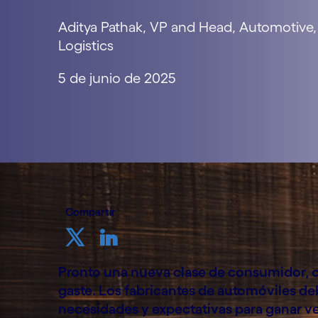
Aditya Pathak, VP and Head, Automotive,
Logistics
5 de junio de 2025
Compartir
Pronto una nueva clase de consumidor, c
gaste. Los fabricantes de automóviles de
necesidades y expectativas para ganar v