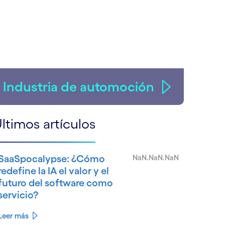
Industria de automoción
ltimos artículos
SaaSpocalypse: ¿Cómo
NaN.NaN.NaN
redefine la IA el valor y el
futuro del software como
servicio?
Leer más