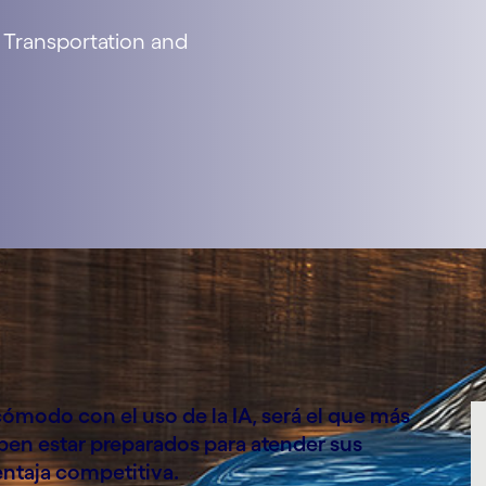
 Transportation and
ómodo con el uso de la IA, será el que más
ben estar preparados para atender sus
entaja competitiva.