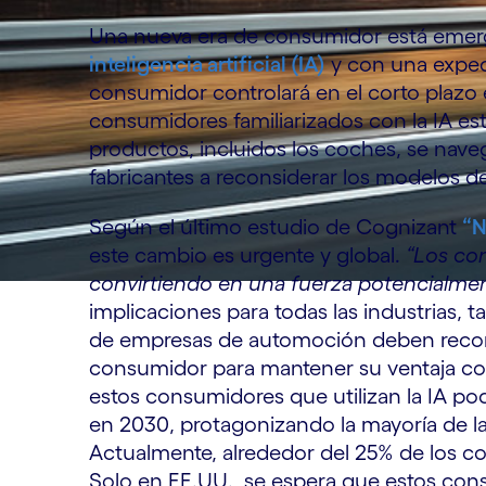
Una nueva era de consumidor está emerg
inteligencia artificial (IA)
y con una expect
consumidor controlará en el corto plazo
consumidores familiarizados con la IA es
productos, incluidos los coches, se navega
fabricantes a reconsiderar los modelos d
Según el último estudio de Cognizant
“N
este cambio es urgente y global.
“Los co
convirtiendo en una fuerza potencialmen
implicaciones para todas las industrias, 
de empresas de automoción deben recono
consumidor para mantener su ventaja com
estos consumidores que utilizan la IA podr
en 2030, protagonizando la mayoría de la
Actualmente, alrededor del 25% de los co
Solo en EE.UU., se espera que estos con