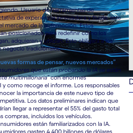
iendo. Usuario de herramientas de
ativa de experiencia innovadora y fluida, este
 el mercado de la automoción. Estos
tán posicionados para redefinir cómo los
n, adquieren y utilizan. Esto obligará a los
e negocio tradicionales.
uevas formas de pensar, nuevos mercados”
,
nsumidores que están probando la IA se están
te multimillonaria”
con enormes
tal y como recoge el informe. Los responsables
cer la importancia de este nuevo tipo de
petitiva. Los datos preliminares indican que
ían llegar a representar el 55% del gasto total
s compras, incluidos los vehículos.
nsumidores están familiarizados con la IA.
sumidores gasten 4.400 billones de dólares