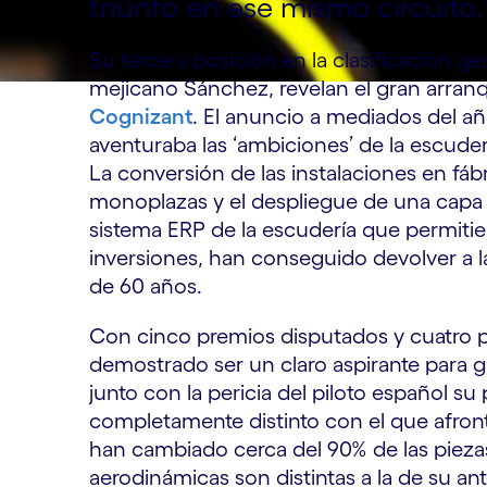
triunfo en ese mismo circuito.
Su tercera posición en la clasificación ge
mejicano Sánchez, revelan el gran arra
Cognizant
. El anuncio a mediados del a
aventuraba las ‘ambiciones’ de la escuder
La conversión de las instalaciones en fábr
monoplazas y el despliegue de una capa d
sistema ERP de la escudería que permitier
inversiones, han conseguido devolver a la
de 60 años.
Con cinco premios disputados y cuatro 
demostrado ser un claro aspirante para 
junto con la pericia del piloto español s
completamente distinto con el que afront
han cambiado cerca del 90% de las pieza
aerodinámicas son distintas a la de su ant