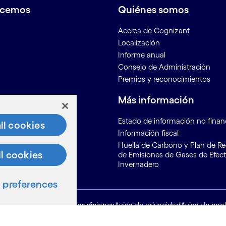
acemos
Quiénes somos
Acerca de Cognizant
Localización
Informe anual
Consejo de Administración
Premios y reconocimientos
os
Más información
r
Estado de información no finan
ll cookies
osotros
Información fiscal
ón para proveedores
Huella de Carbono y Plan de R
ll cookies
de Emisiones de Gases de Efec
Invernadero
preferences
Mapa del sitio
Condiciones
Aviso de privacidad
Aviso de coo