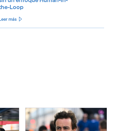
sin un enfoque Human-in-
the-Loop
Leer más
See less
ee more