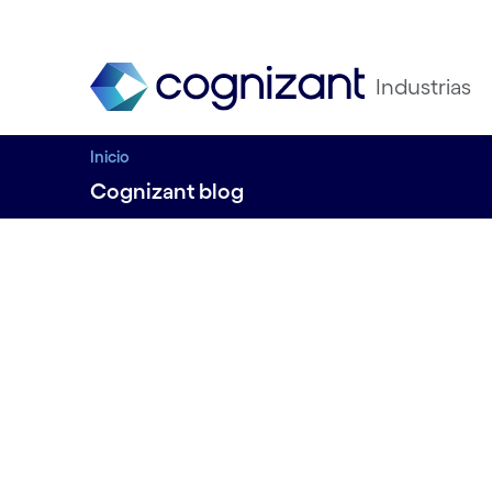
Industrias
Inicio
Cognizant blog
La F1 llega a Esp
Cognizant España
1 de junio de 2023