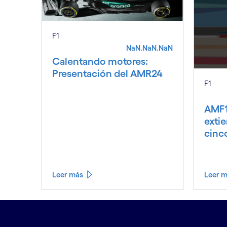
F1
NaN.NaN.NaN
Calentando motores:
Presentación del AMR24
F1
AMF1
exti
cinc
Leer más
Leer 
Leer menos
Leer más