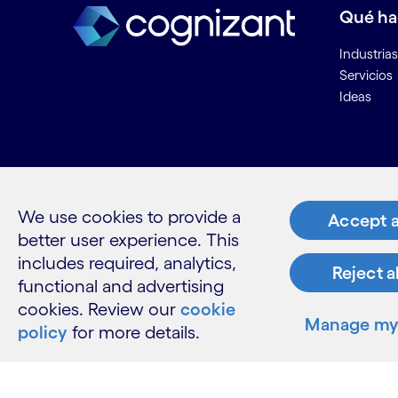
Qué h
Industrias
Servicios
Ideas
Recurs
Contacta
We use cookies to provide a
Accept a
Únete a n
better user experience. This
Informaci
includes required, analytics,
Reject a
Glosario
functional and advertising
cookies. Review our
cookie
Manage my 
policy
for more details.
LinkedIn
Twitter
Facebook
Instagram
Youtube