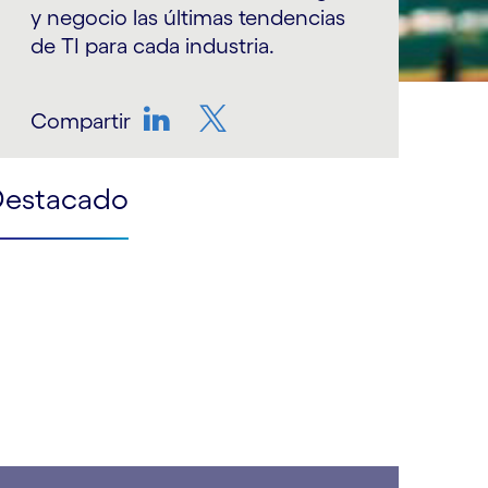
y negocio las últimas tendencias
de TI para cada industria.
Compartir
LinkedIn
Twitter
Destacado