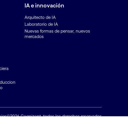
IA e innovación
Arquitecto de IA
Laboratorio de IA
Nuevas formas de pensar, nuevos
mercados
ciera
educcion
to
kies
©2026 Cognizant, todos los derechos reservados
Back to top