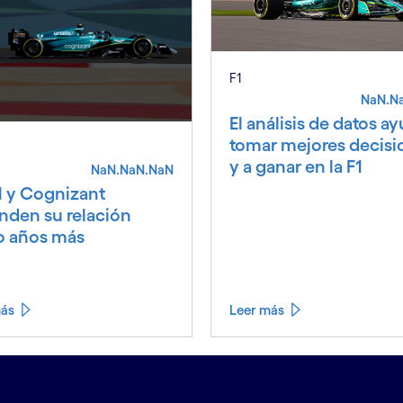
F1
NaN.N
El análisis de datos a
tomar mejores decisi
y a ganar en la F1
NaN.NaN.NaN
 y Cognizant
enden su relación
o años más
más
Leer más