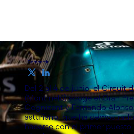
Compartir
Del 2 al 4 de junio, el Circuit
(Montmeló) acoge el Gran Pre
Cognizant y Fernando Alonso 
asturiano, que ha demostrado 
hacerse con el primer puesto