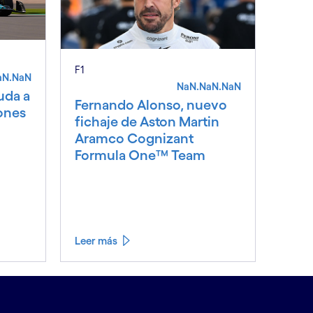
F1
aN.NaN
NaN.NaN.NaN
yuda a
Fernando Alonso, nuevo
ones
fichaje de Aston Martin
Aramco Cognizant
Formula One™ Team
Leer más