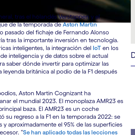
neral, tras el holandés Verstappen y el
nque de la temporada de
Aston Martin
ño pasado del fichaje de Fernando Alonso
ía tras la importante inversión en tecnología.
icas inteligentes, la integración del
IoT
en los
e inteligencia y de datos sobre el actual
a saber dónde invertir para optimizar las
 leyenda británica al podio de la F1 después
podios, Aston Martin Cognizant ha
ganar el mundial 2023. El monoplaza AMR23 es
u principal baza. El AMR23 es un coche
ó su regreso a la F1 en la temporada 2022: se
s y aproximadamente el 95% de las superficies
ecesor. “
Se han aplicado todas las lecciones