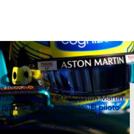
 de Barcelona-Catalunya
mio de España 2023. Aston Martin
prometen espectáculo. El piloto
‘hambre de victoria’, puede
 diez años después de su último