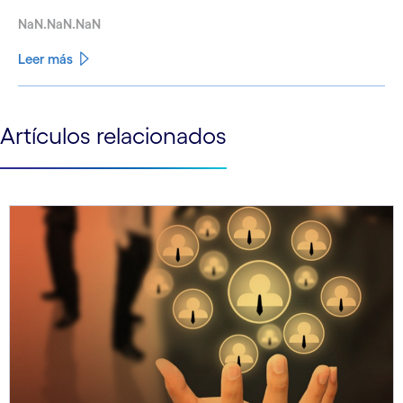
NaN.NaN.NaN
Leer más
See less
Artículos relacionados
See more