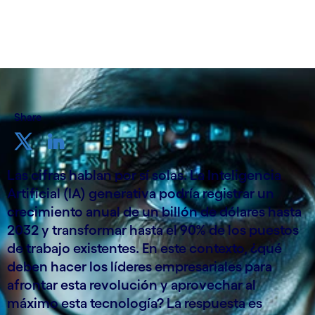
16 de enero de 2024
Share
Las cifras hablan por sí solas. La Inteligencia
Artificial (IA) generativa podría registrar un
crecimiento anual de un billón de dólares hasta
2032 y transformar hasta el 90% de los puestos
de trabajo existentes. En este contexto, ¿qué
deben hacer los líderes empresariales para
afrontar esta revolución y aprovechar al
máximo esta tecnología? La respuesta es