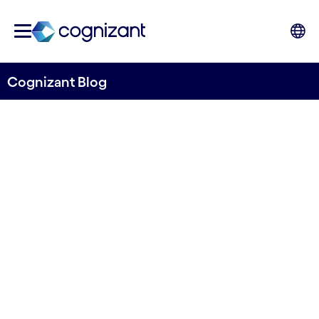
Cognizant Blog
IA: Una nueva forma
de trabajar en el
mundo actual
Natalia Mosquera, copywriter