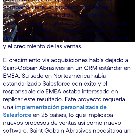
compañía tiene un probado historial de
producto, I+D y calidad de ingeniería y sus
directivos querían que sus equipos de atención
al cliente de EMEA contaran con herramientas
similares para impulsar el desarrollo del negocio
y el crecimiento de las ventas.
El crecimiento vía adquisiciones había dejado a
Saint-Gobain Abrasives sin un CRM estándar en
EMEA. Su sede en Norteamérica había
estandarizado Salesforce con éxito y el
responsable de EMEA estaba interesado en
replicar este resultado. Este proyecto requería
una
implementación personalizada de
Salesforce
en 25 países, lo que implicaba
nuevos procesos de ventas así como nuevo
software. Saint-Gobain Abrasives necesitaba un