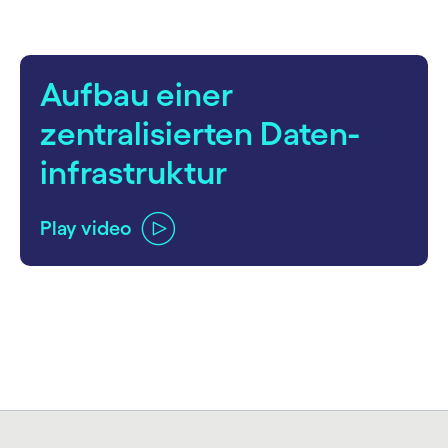
Aufbau einer
zentralisierten Daten­
infra­struktur
Play video
carousel ends