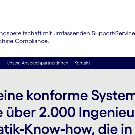
fungs­bereitschaft mit umfassenden Support-Servic
öchste Compliance.
s
Unsere Ansprechpartner:innen
Kontakt
eine konforme Syste
e über 2.000 Ingenieu
atik-Know-how, die in