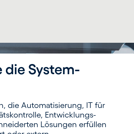
e die System­
, die Auto­matisierung, IT für
ts­kontrolle, Entwicklungs­
nei­derten Lösungen erfüllen
t oder extern.