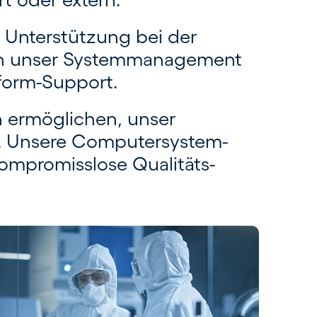
 Unterstützung bei der
rch unser System­management
tform-Support.
en ermöglichen, unser
. Unsere Computer­system­
kompromiss­lose Qualitäts­