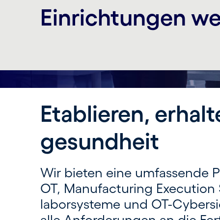
Einrichtungen wel
Etablieren, erhal
gesundheit
Wir bieten eine umfassende Pal
OT, Manufacturing Execution Sy
labor­systeme und OT-Cyber­s
alle Anfor­derungen an die Fer