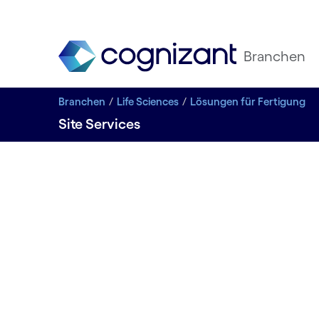
Branchen
Branchen
Life Sciences
Lösungen für Fertigung
Site Services
DIGITALE FERTIGUNG UND LABORE
Vor Ort S