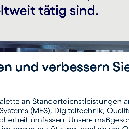
tweit tätig sind.
ten und verbessern Si
ette an Standort­dienst­leistungen an
stems (MES), Digital­technik, Qualitä
icherheit umfassen. Unsere maß­gesch
tigungs­unterstützung, egal ob vor Or