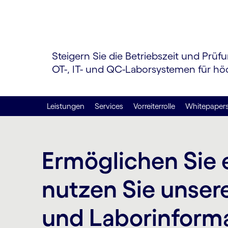
Steigern Sie die Betriebs­zeit und Prü
OT-, IT- und QC-Labor­systemen für h
Leistungen
Services
Vorreiterrolle
Whitepaper
Ermöglichen Sie 
nutzen Sie unser
und Labor­inform