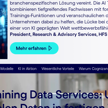
branchenspezifischen Lösung vereint. Die AI 
kombinieren tiefgreifendes Fachwissen mit for
Trainings-Funktionen und veranschaulichen d
Unternehmen dabei zu helfen, die Lücke bei d
einer von KI geprägten Welt wettbewerbsfähi
President, Research & Advisory Services, HFS
Mehr erfahren
Modelle
KI in Aktion
Wesentliche Vorteile
Warum Cognizan
aining Data Services
en Daten in fertigen 