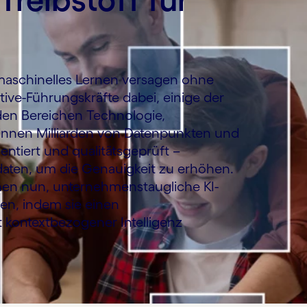
 maschinelles Lernen versagen ohne
ative-Führungskräfte dabei, einige der
 den Bereichen Technologie,
innen Milliarden von Datenpunkten und
ntiert und qualitätsgeprüft –
daten, um die Genauigkeit zu erhöhen.
hen nun, unternehmenstaugliche KI-
zen, indem sie einen
kontextbezogener Intelligenz