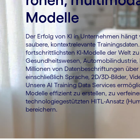
Modelle
Der Erfolg von KI in Unternehmen hängt 
saubere, kontextrelevante Trainingsdaten.
fortschrittlichsten KI-Modelle der Welt 
Gesundheitswesen, Automobilindustrie, 
Millionen von Datenbeschriftungen über a
einschließlich Sprache, 2D/3D-Bilder, V
Unsere AI Training Data Services ermög
Modelle effizient zu erstellen, zu verfei
technologiegestützten HITL-Ansatz (Hum
bereichern.