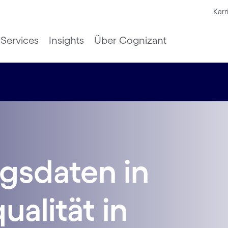
Karr
Services
Insights
Über Cognizant
ngsdaten in
alität in