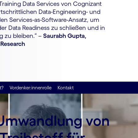
Training Data Services von Cognizant
tschrittlichen Data-Engineering- und
en Services-as-Software-Ansatz, um
er Data Readiness zu schließen und in
g zu bleiben.“ –
Saurabh Gupta,
 Research
t?
Vordenker:innenrolle
Kontakt
: Umwandlung von
Treibstoff für