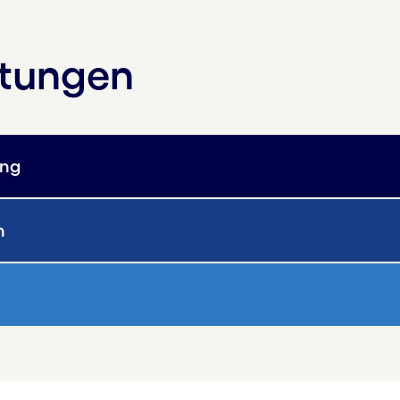
stungen
ung
n