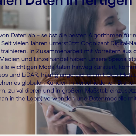
von Daten ab – selbst die besten Algorithmen für
 Seit vielen Jahren unterstützt Cognizant Digital-N
zu trainieren. In Zusammenarbeit mit Vorreitern aus
Medien und Einzelhandel haben unsere Spezialist:
lle wichtigen Modalitäten hinweg kuratiert, komme
ideos und LiDAR, häufig angereichert mit Geo-Meta
lichen es globalen Kunden in verschiedenen Branc
nern, zu validieren und in großem Maßstab einzuset
an in the Loop) verwenden und Datenmodelle mit 