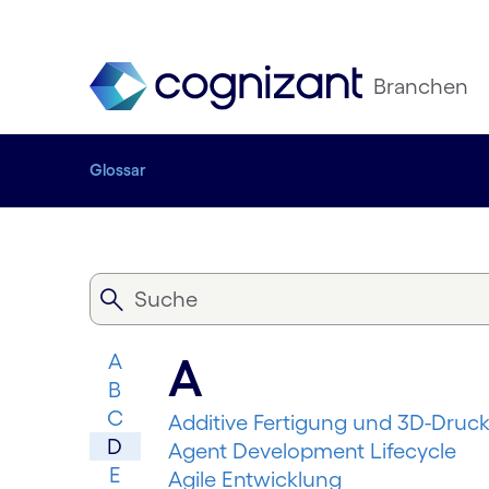
Branchen
Glossar
A
A
B
C
Additive Fertigung und 3D-Druc
D
Agent Development Lifecycle
E
Agile Entwicklung