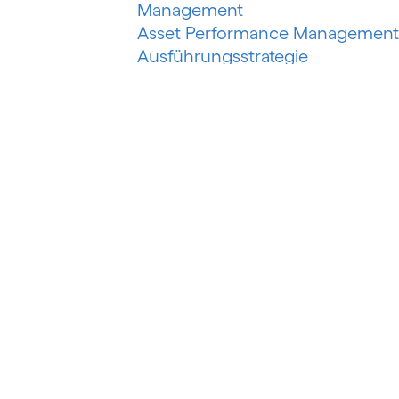
Management
Asset Performance Management
Ausführungsstrategie
Automatisiertes Erfassungssyste
Automatisiertes maschinelles
Lernen
Automatisierung der
Risikobewertung
Automatisierung des
Schuldeneinzugs
Autorisierter Push-Payment-
Betrug
B
Banking als Plattform
Banking as a Service