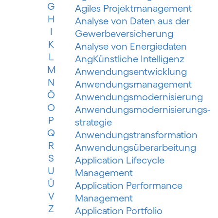
G
Agiles Projektmanagement
H
Analyse von Daten aus der
I
Gewerbeversicherung
K
Analyse von Energiedaten
L
AngKünstliche Intelligenz
M
Anwendungsentwicklung
N
Anwendungsmanagement
Ö
Anwendungsmodernisierung
O
Anwendungsmodernisierungs­
P
strategie
Q
Anwendungs­trans­for­mation
R
Anwendungsüberarbeitung
S
Application Lifecycle
U
Management
Ü
Application Performance
V
Management
Z
Application Portfolio