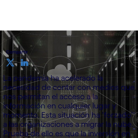
Compartir
La pandemia ha acelerado la
necesidad de contar con medios que
nos permitan el acceso a la
información en cualquier lugar y
momento. Esta situación ha ‘forzado’
a las organizaciones a migrar la nube.
Prueba de ello es que la inversión en