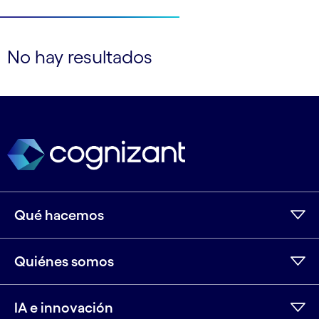
No hay resultados
Leer menos
Leer más
Qué hacemos
Quiénes somos
IA e innovación