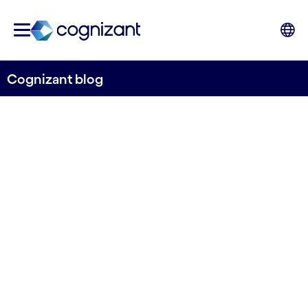
Cognizant blog
PaaS 'reina' en la inversión
cloud
Cognizant España
31 de agosto de 2022