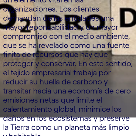
organizaciones. Los clientes
demandan de las entidades una
mayor reponsabilidad y un mayor
compromiso con el medio ambiente,
que se ha revelado como una fuente
finita de recursos que hay que
proteger y conservar. En este sentido,
el tejido empresarial trabaja por
reducir su huella de carbono y
transitar hacia una economía de cero
emisiones netas que limite el
calentamiento global, minimice los
daños en los ecosistemas y preserve
la Tierra como un planeta más limpio