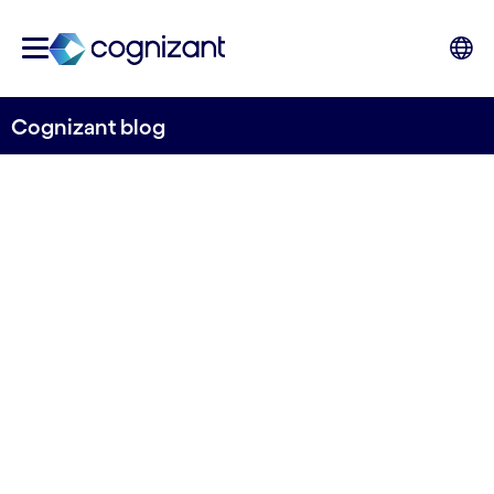
Cognizant blog
La sostenibilidad cala en el
tejido empresarial español
Un 36% de las organizaciones planea alcanzar