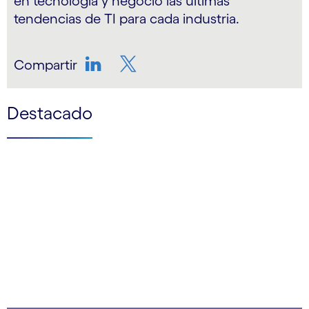
en tecnología y negocio las últimas
tendencias de TI para cada industria.
Compartir
LinkedIn
Twitter
Destacado