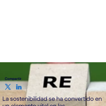
el objetivo cero neto para 2044
Cognizant España
14 de septiembre de 2023
Compartir
La sostenibilidad se ha convertido en
un elemento vital en las