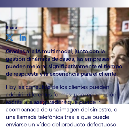
Share
Gracias a la IA multimodal, junto con la
gestión dinámica de casos, las empresas
pueden mejorar significativamente el tiempo
de respuesta y la experiencia para el cliente.
Hoy las consultas de los clientes pueden
adquirir diferentes formas: una reclamación
escrita a la aseguradora que puede ir
acompañada de una imagen del siniestro, o
una llamada telefónica tras la que puede
enviarse un vídeo del producto defectuoso.