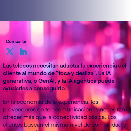
Compartir
Las telecos necesitan adaptar la experiencia del
cliente al mundo de “toca y desliza”. La IA
generativa, o GenAI, y la IA agéntica puede
ayudarles a conseguirlo.
En la economía de la experiencia, los
proveedores de telecomunicaciones necesitan
ofrecer más que la conectividad básica. Los
clientes buscan el mismo nivel de comodidad y