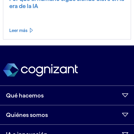
era de la IA
Leer más
Ver menos
Ver más
Qué hacemos
Quiénes somos