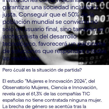
garantizar una sociedad inclusiva y
justa. Conseguir que el 50% de la
población mundial se convierta no
solo en usuario final, sino también en
protagonista del desarrollo
tecnológico, favorecerá un panorama
de soluciones que respondan a todas
las realidades.
Pero ¿cuál es la situación de partida?
El estudio “Mujeres e Innovación 2024”, del
Observatorio Mujeres, Ciencia e Innovación,
revela que el 61,3% de las compañías TIC
españolas no tiene contratada ninguna mujer.
La brecha de género se acentúa tras la