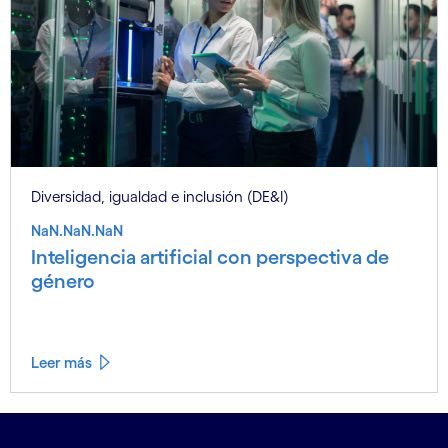
Diversidad, igualdad e inclusión (DE&I)
NaN.NaN.NaN
Inteligencia artificial con perspectiva de
género
Leer más
Ver menos
Ver más