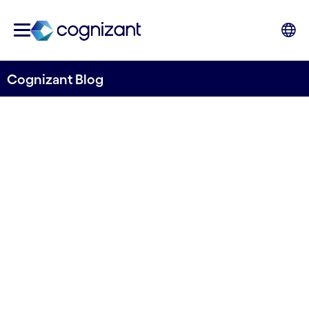
Cognizant Blog
Capear la tormenta
con un comercio de
energía resiliente
Cognizant Ocean