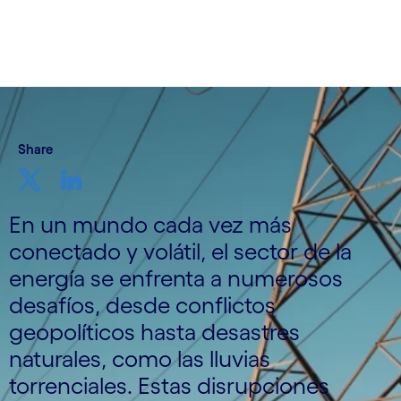
30 de noviembre de 2023
Share
En un mundo cada vez más
conectado y volátil, el sector de la
energía se enfrenta a numerosos
desafíos, desde conflictos
geopolíticos hasta desastres
naturales, como las lluvias
torrenciales. Estas disrupciones