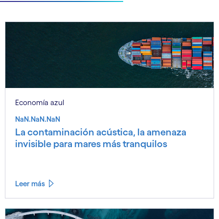
Economía azul
NaN.NaN.NaN
La contaminación acústica, la amenaza
invisible para mares más tranquilos
Leer más