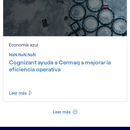
Economía azul
NaN.NaN.NaN
Cognizant ayuda a Cermaq a mejorar la
eficiencia operativa
Leer más
Ver menos
Leer más